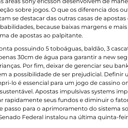
as áreas sony ericsson desenvolvem de man
leção sobre jogos. O que os diferencia dos out
tam se destacar das outras casas de apostas 
robabilidades, because baixas margens e mai
rma de apostas ao palpitante.
conta possuindo 5 toboáguas, baldão, 3 casc
penas 30cm de água para garantir a new se
rianças. Por fim, deixar de gerenciar seu bank
em a possibilidade de ser prejudicial. Defini
pri-lo é essencial para um jogo de cassino 
 sustentável. Apostas impulsivas systems im
 rapidamente seus fundos e diminuir o fator
 passo para o aprimoramento do sistema so
 Senado Federal instalou na última quinta-feir