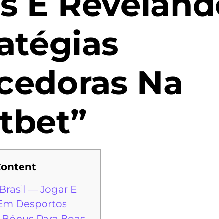
os E Reveland
atégias
cedoras Na
tbet”
Content
Brasil — Jogar E
 Em Desportos
Bónus Para Boas-