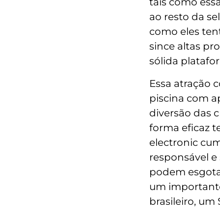
tais como ess
ao resto da se
como eles ten
since altas p
sólida platafo
Essa atração 
piscina com a
diversão das c
forma eficaz t
electronic cum
responsável e
podem esgotar
um importante
brasileiro, um