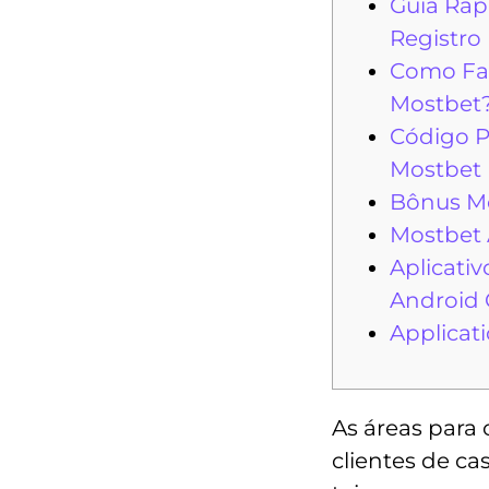
Guia Ráp
Registro
Como Fa
Mostbet
Código 
Mostbet
Bônus M
Mostbet
Aplicati
Android 
Applicat
As áreas para
clientes de ca