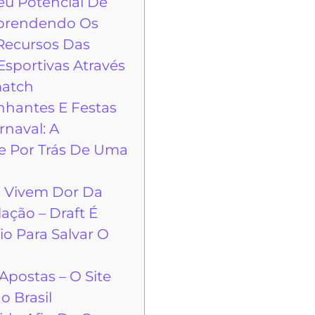
Teu Potencial De
Aprendendo Os
Recursos Das
Esportivas Através
match
hantes E Festas
rnaval: A
e Por Trás De Uma
 Vivem Dor Da
ação – Draft É
io Para Salvar O
Apostas – O Site
o Brasil